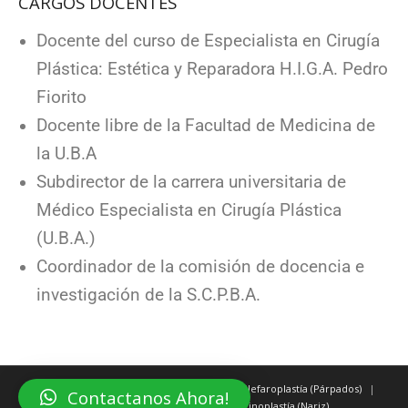
CARGOS DOCENTES
Docente del curso de Especialista en Cirugía
Plástica: Estética y Reparadora H.I.G.A. Pedro
Fiorito
Docente libre de la Facultad de Medicina de
la U.B.A
Subdirector de la carrera universitaria de
Médico Especialista en Cirugía Plástica
(U.B.A.)
Coordinador de la comisión de docencia e
investigación de la S.C.P.B.A.
Cirugía de mamas
Lipoescultura
Blefaroplastía (Párpados)
Contactanos Ahora!
Cirugía de orejas (Otoplastía)
Rinoplastía (Nariz)